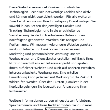
Diese Website verwendet Cookies und ähnliche
open
Technologien. Technisch notwendige Cookies sind aktiv
menu
und können nicht deaktiviert werden. Für alle weiteren
KONTAKT
Zwecke bitten wir um Ihre Einwilligung. Damit willigen Sie
sowohl in das Setzen der jeweiligen Cookies und
Tracking-Technologien und in die anschließende
Der neue Kia XCeed
Verarbeitung der dadurch erhobenen Daten zu den
nachfolgend genannten Zwecken ein: Analyse und
...
...
DER NEUE KIA XCEED
Performance: Wir messen, wie unsere Website genutzt
wird, um Inhalte und Funktionen zu verbessern.
Marketing und personalisierte Werbung: Unsere
Werbepartner und Dienstleister erstellen auf Basis Ihres
Nutzungsverhaltens ein Interessenprofil und spielen
Ihnen auf dieser Website und auch auf anderen Websites
interessenbasierte Werbung aus. Eine erteilte
Einwilligung kann jederzeit mit Wirkung für die Zukunft
widerrufen werden. Über den Button „Cookies“ in der
Kopfzeile gelangen Sie jederzeit zur Anpassung Ihrer
Präferenzen.
Weitere Informationen zu den eingesetzten Anbietern,
Speicherdauern und Ihren Rechten finden Sie in unserer
Datenschutzerklärung.
> Datenschutz
> Impressum