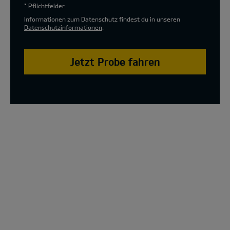
* Pflichtfelder
Informationen zum Datenschutz findest du in unseren
Datenschutzinformationen
.
Jetzt Probe fahren
The new Kia XCeed Special Edition Model