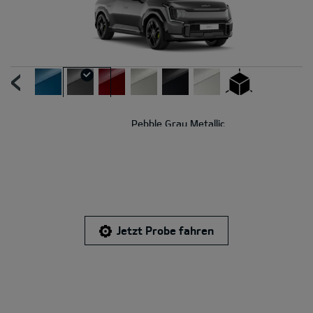
UR
N
Pebble Gray Metallic
Jetzt Probe fahren