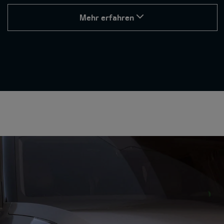
Mehr erfahren
Exklusive GT-Features.
Fahrmodi für jede Situation.
Wähle den passenden Fahrmodus für deinen Stil und
jede Strecke:
Eco und Normal stehen für maximale Effizienz und
sanftes Fahrverhalten – ideal für den Alltag.
Sport-Modus sorgt für ein direkteres