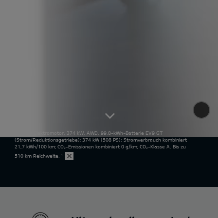
Kia EV9 Elektromotor, 374 kW, AWD, 99,8-kWh-Batterie EV9 GT
(Strom/Reduktionsgetriebe); 374 kW (508 PS): Stromverbrauch kombiniert
21,7 kWh/100 km; CO₂-Emissionen kombiniert 0 g/km; CO₂-Klasse A. Bis zu
510 km Reichweite.
¹