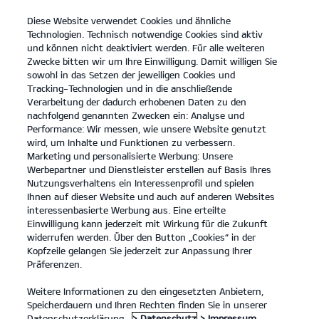
Diese Website verwendet Cookies und ähnliche
open
Technologien. Technisch notwendige Cookies sind aktiv
menu
und können nicht deaktiviert werden. Für alle weiteren
KONTAKT
Zwecke bitten wir um Ihre Einwilligung. Damit willigen Sie
sowohl in das Setzen der jeweiligen Cookies und
Tracking-Technologien und in die anschließende
Der EV9 GT
Probefahrt
Verarbeitung der dadurch erhobenen Daten zu den
nachfolgend genannten Zwecken ein: Analyse und
...
...
DER EV9 GT
Performance: Wir messen, wie unsere Website genutzt
Der neue Kia EV9 GT.
wird, um Inhalte und Funktionen zu verbessern.
Marketing und personalisierte Werbung: Unsere
Werbepartner und Dienstleister erstellen auf Basis Ihres
Vollelektrische SUV-Power.
Nutzungsverhaltens ein Interessenprofil und spielen
Ihnen auf dieser Website und auch auf anderen Websites
interessenbasierte Werbung aus. Eine erteilte
Einwilligung kann jederzeit mit Wirkung für die Zukunft
widerrufen werden. Über den Button „Cookies“ in der
Kopfzeile gelangen Sie jederzeit zur Anpassung Ihrer
Präferenzen.
Weitere Informationen zu den eingesetzten Anbietern,
Speicherdauern und Ihren Rechten finden Sie in unserer
Datenschutzerklärung.
> Datenschutz
> Impressum