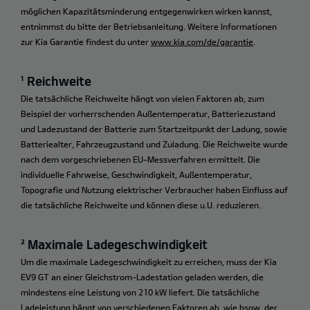
möglichen Kapazitätsminderung entgegenwirken wirken kannst,
entnimmst du bitte der Betriebsanleitung. Weitere Informationen
zur Kia Garantie findest du unter
www.kia.com/de/garantie
.
¹ Reichweite
Die tatsächliche Reichweite hängt von vielen Faktoren ab, zum
Beispiel der vorherrschenden Außentemperatur, Batteriezustand
und Ladezustand der Batterie zum Startzeitpunkt der Ladung, sowie
Batteriealter, Fahrzeugzustand und Zuladung. Die Reichweite wurde
nach dem vorgeschriebenen EU-Messverfahren ermittelt. Die
individuelle Fahrweise, Geschwindigkeit, Außentemperatur,
Topografie und Nutzung elektrischer Verbraucher haben Einfluss auf
die tatsächliche Reichweite und können diese u.U. reduzieren.
² Maximale Ladegeschwindigkeit
Um die maximale Ladegeschwindigkeit zu erreichen, muss der Kia
EV9 GT an einer Gleichstrom-Ladestation geladen werden, die
mindestens eine Leistung von 210 kW liefert. Die tatsächliche
Ladeleistung hängt von verschiedenen Faktoren ab, wie bspw. der