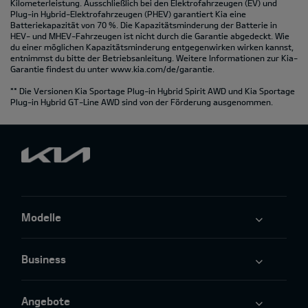
Kilometerleistung. Ausschließlich bei den Elektrofahrzeugen (EV) und
Plug-in Hybrid-Elektrofahrzeugen (PHEV) garantiert Kia eine
Batteriekapazität von 70 %. Die Kapazitätsminderung der Batterie in
HEV- und MHEV-Fahrzeugen ist nicht durch die Garantie abgedeckt. Wie
du einer möglichen Kapazitätsminderung entgegenwirken wirken kannst,
entnimmst du bitte der Betriebsanleitung. Weitere Informationen zur Kia-
Garantie findest du unter
www.kia.com/de/garantie.
** Die Versionen Kia Sportage Plug-in Hybrid Spirit AWD und Kia Sportage
Plug-in Hybrid GT-Line AWD sind von der Förderung ausgenommen.
Modelle
Business
Angebote