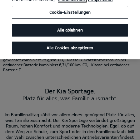
KI-generierter Inhalt.
Cookie-Einstellungen
Kia Sportage 1.6 T-GDI 48V AWD DCT
(Benzin/Automatik); 132 kW (180 PS):
Kraftstoffverbrauch kombiniert 7,8 l/100 km; CO
-Emissionen kombiniert
2
177 g/km. CO
-Klasse G.
2
Alle ablehnen
Kia Sportage Hybrid 1.6 T-GDI Hybrid AWD
(Benzin/Automatik); 176 kW (239
PS): Kraftstoffverbrauch kombiniert 6,5 l/100 km; CO
- Emissionen
2
kombiniert 147 g/km. CO
-Klasse E.
2
Kia Sportage Plug-in Hybrid 1.6 T-GDI AT AWD
(Benzin/Strom/Automatik);
Alle Cookies akzeptieren
212 kW (288 PS): Kraftstoffverbrauch gewichtet kombiniert 3,3 l/100 km;
Stromverbrauch gewichtet kombiniert 11,1 kWh/100 km; CO
-Emissionen
2
gewichtet kombiniert 75 g/km. CO
-Klasse B. Kraftstoffverbrauch bei
2
entladener Batterie kombiniert 6,7 l/100 km. CO
-Klasse bei entladener
2
Batterie E.
Der Kia Sportage.
Platz für alles, was Familie ausmacht.
Im Familienalltag zählt vor allem eines: genügend Platz für alles,
was Familie ausmacht. Der Kia Sportage verbindet großzügigen
Raum, hohen Komfort und moderne Technologien. Egal, ob auf
dem Weg zur Schule, zum Sport oder in den Familienurlaub. Mit
der Wahl zwischen unterschiedlichen Antriebsvarianten findest