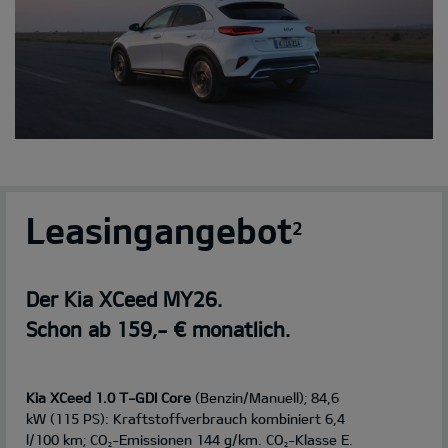
Leasingangebot
2
Der Kia XCeed MY26.
Schon ab 159,- € monatlich.
Kia XCeed 1.0 T-GDI Core
(Benzin/Manuell); 84,6
kW (115 PS): Kraftstoffverbrauch kombiniert 6,4
l/100 km; CO
-Emissionen 144 g/km. CO
-Klasse E.
2
2